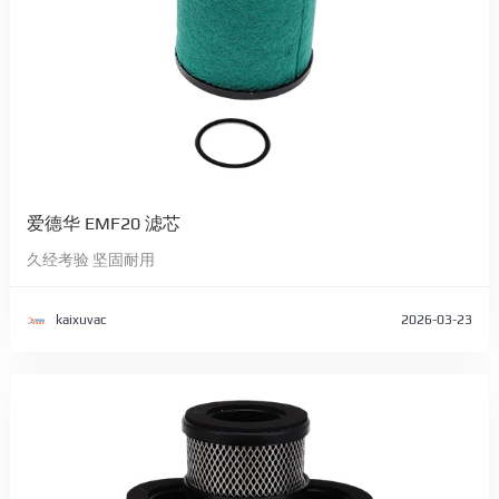
爱德华 EMF20 滤芯
久经考验 坚固耐用
kaixuvac
2026-03-23