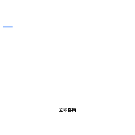
分
页
凯旭（KAIXUVAC），
专业的工业真空解决方案厂商！
24小时联系热线
0769-3338-9697
工作时间 0: 00 - 23: 59
立即咨询