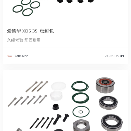
爱德华 XDS 35I 密封包
久经考验 坚固耐用
kaixuvac
2026-05-09