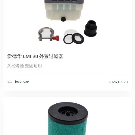
爱德华 EMF20 外置过滤器
久经考验 坚固耐用
kaixuvac
2026-03-23