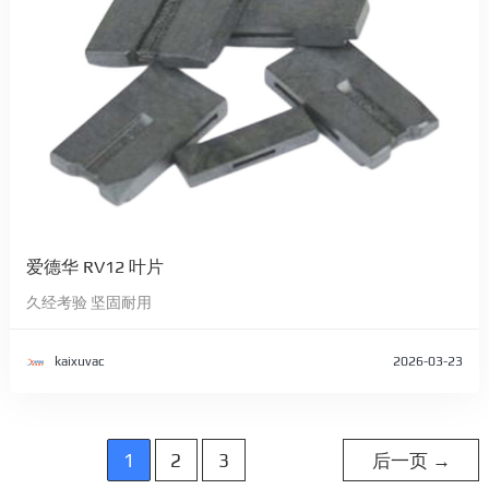
爱德华 RV12 叶片
久经考验 坚固耐用
kaixuvac
2026-03-23
文
1
2
3
后一页
→
章