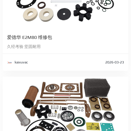
爱德华 E2M80 维修包
久经考验 坚固耐用
kaixuvac
2026-03-23