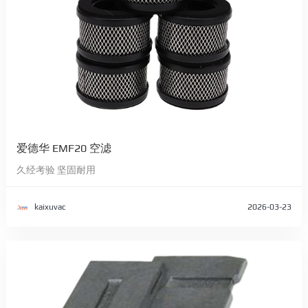
爱德华 EMF20 空滤
久经考验 坚固耐用
kaixuvac
2026-03-23