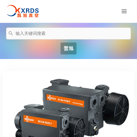
跳
至
Mai
内
容
Men
搜
索：
普旭