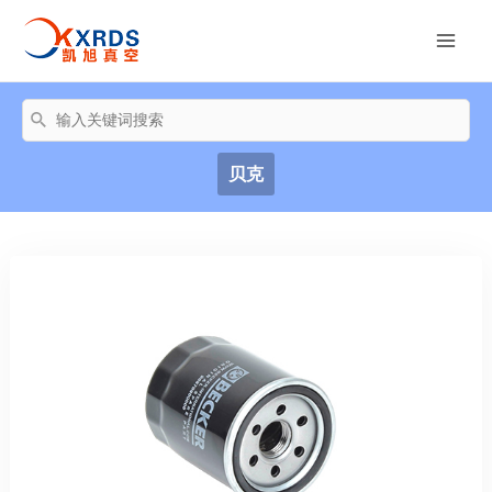
跳
至
Mai
内
容
Men
搜
索：
贝克