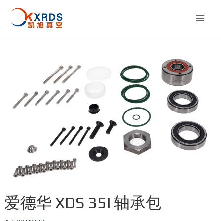
跳
至
Mai
内
容
Men
爱德华 XDS 35I 轴承包