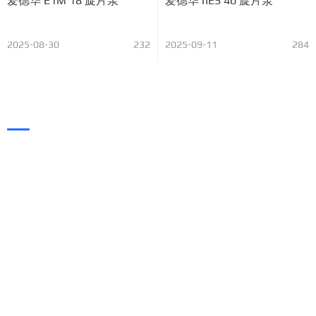
爱德华 E1M 18 旋片泵
爱德华 nES 40 旋片泵
2025-08-30
232
2025-09-11
284
凯旭（KAIXUVAC），
专业的工业真空解决方案厂商！
24小时联系热线
0769-3338-9697
工作时间 0: 00 - 23: 59