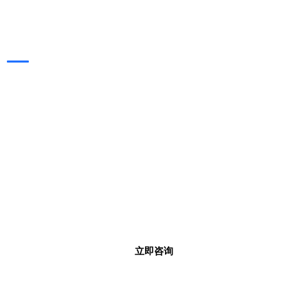
分
页
凯旭（KAIXUVAC），
专业的工业真空解决方案厂商！
24小时联系热线
0769-3338-9697
工作时间 0: 00 - 23: 59
立即咨询