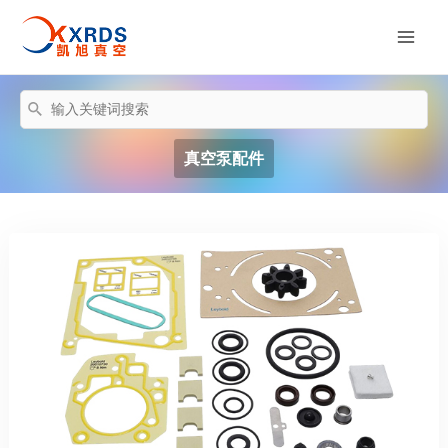
跳
至
Mai
内
容
Men
搜
索：
真空泵配件