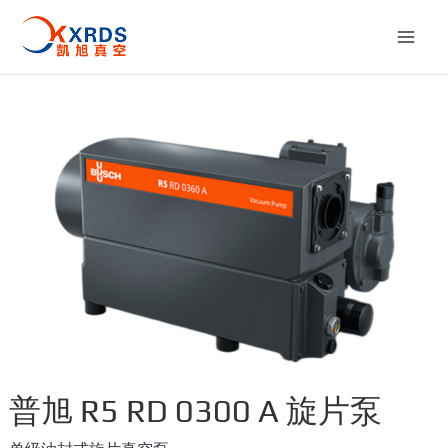
跳
至
Mai
内
容
Men
普旭 R5 RD 0300 A 旋片泵