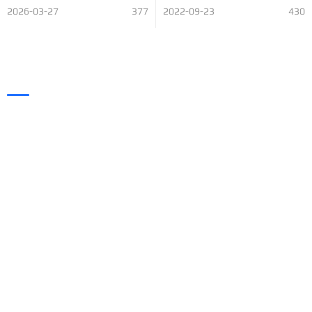
2026-03-27
377
2022-09-23
430
凯旭（KAIXUVAC），
专业的工业真空解决方案厂商！
24小时联系热线
0769-3338-9697
工作时间 0: 00 - 23: 59
立即咨询