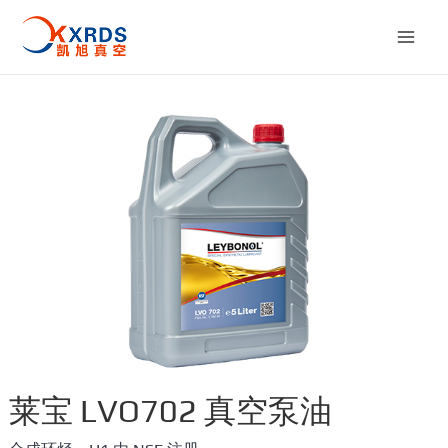
跳
至
Mai
内
容
Men
莱宝 LVO702 真空泵油