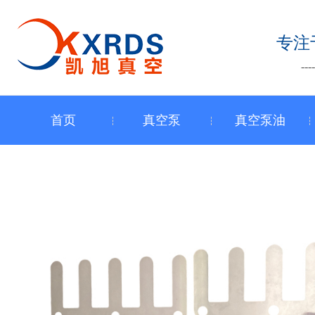
跳
至
专注
内
-
容
首页
真空泵
真空泵油