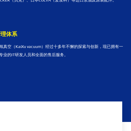
ECKER（贝克）、日本CULVA（爱发科）等进口泵油及原装配件。
管理体系
旭真空（KaiXu vacuum）经过十多年不懈的探索与创新，现已拥有一
专业的IT研发人员和全面的售后服务。