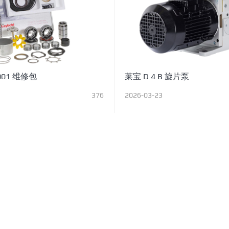
001 维修包
莱宝 D 4 B 旋片泵
376
2026-03-23