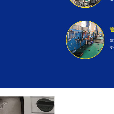
B
凯
支