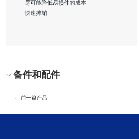
尽可能降低易损件的成本
快速摊销
备件和配件
文
←
前一篇产品
章
导
航