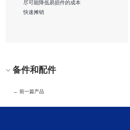
尽可能降低易损件的成本
快速摊销
备件和配件
文
←
前一篇产品
章
导
航