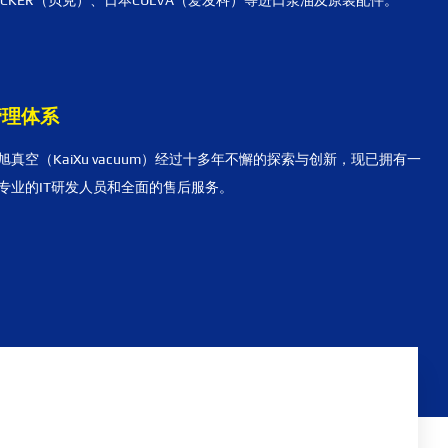
ECKER（贝克）、日本CULVA（爱发科）等进口泵油及原装配件。
管理体系
旭真空（KaiXu vacuum）经过十多年不懈的探索与创新，现已拥有一
专业的IT研发人员和全面的售后服务。