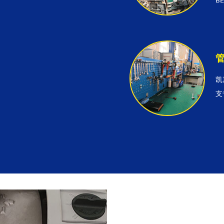
B
凯
支