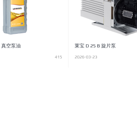
0 真空泵油
莱宝 D 25 B 旋片泵
415
2026-03-23