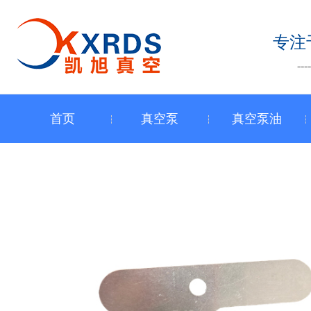
跳
至
专注
内
-
容
首页
真空泵
真空泵油