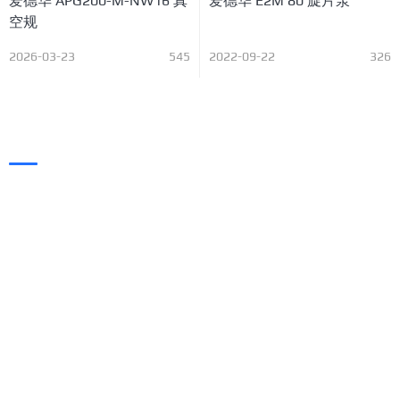
爱德华 APG200-M-NW16 真
爱德华 E2M 80 旋片泵
空规
2026-03-23
545
2022-09-22
326
凯旭（KAIXUVAC），
专业的工业真空解决方案厂商！
24小时联系热线
0769-3338-9697
工作时间 0: 00 - 23: 59