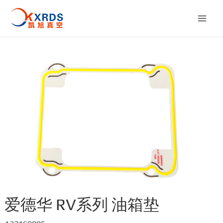
跳
至
Mai
内
容
Men
爱德华 RV系列 油箱垫