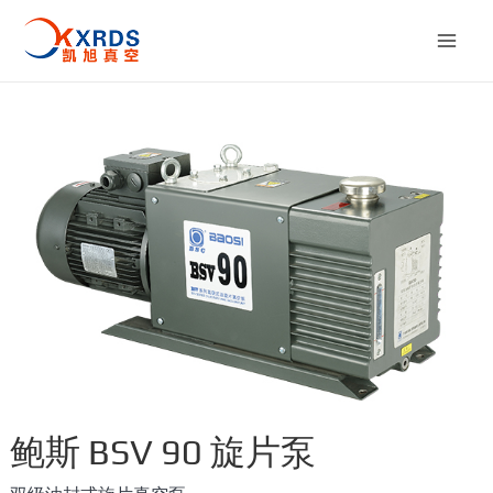
跳
至
Mai
内
容
Men
鲍斯 BSV 90 旋片泵