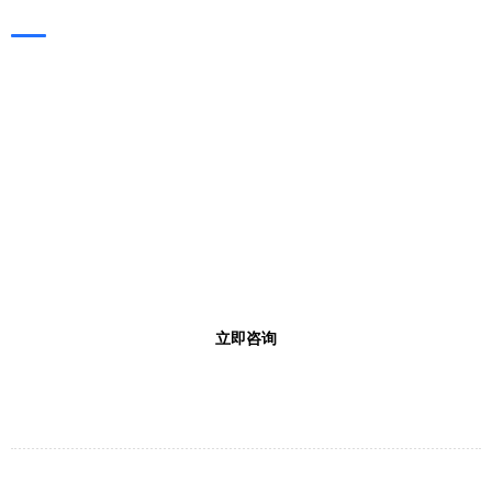
凯旭（KAIXUVAC），
专业的工业真空解决方案厂商！
24小时联系热线
0769-3338-9697
工作时间 0: 00 - 23: 59
立即咨询
备案号：粤ICP备2021132586号