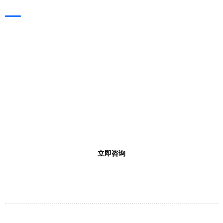
凯旭（KAIXUVAC），
专业的工业真空解决方案厂商！
24小时联系热线
0769-3338-9697
工作时间 0: 00 - 23: 59
立即咨询
备案号：粤ICP备2021132586号