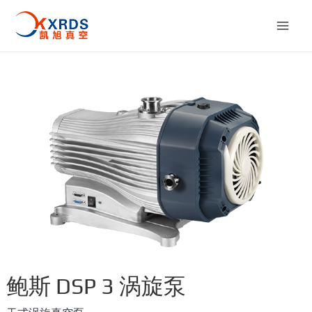
跳
至
Mai
内
容
Men
鲍斯 DSP 3 涡旋泵