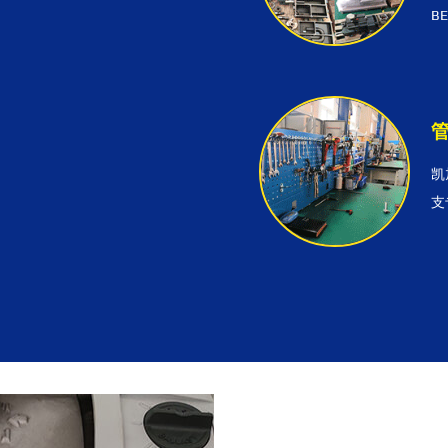
B
凯
支