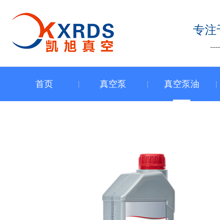
跳
至
专注
内
-
容
首页
真空泵
真空泵油