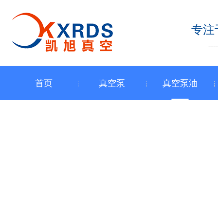
跳
至
专注
内
-
容
首页
真空泵
真空泵油