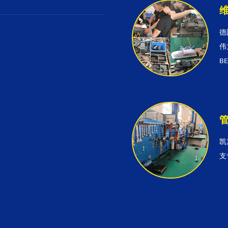
德
伟
B
凯
支